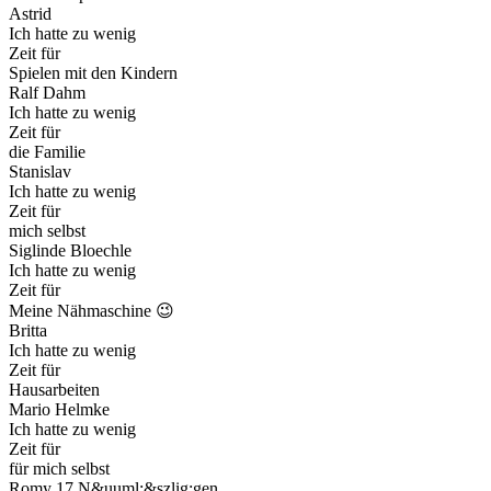
Astrid
Ich hatte zu wenig
Zeit für
Spielen mit den Kindern
Ralf Dahm
Ich hatte zu wenig
Zeit für
die Familie
Stanislav
Ich hatte zu wenig
Zeit für
mich selbst
Siglinde Bloechle
Ich hatte zu wenig
Zeit für
Meine Nähmaschine 😉
Britta
Ich hatte zu wenig
Zeit für
Hausarbeiten
Mario Helmke
Ich hatte zu wenig
Zeit für
für mich selbst
Romy 17 N&uuml;&szlig;gen