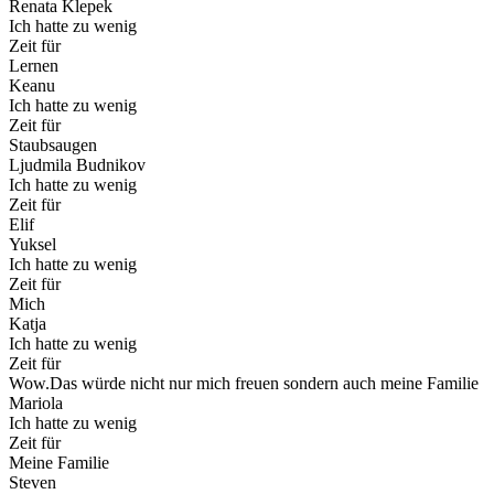
Renata Klepek
Ich hatte zu wenig
Zeit für
Lernen
Keanu
Ich hatte zu wenig
Zeit für
Staubsaugen
Ljudmila Budnikov
Ich hatte zu wenig
Zeit für
Elif
Yuksel
Ich hatte zu wenig
Zeit für
Mich
Katja
Ich hatte zu wenig
Zeit für
Wow.Das würde nicht nur mich freuen sondern auch meine Familie
Mariola
Ich hatte zu wenig
Zeit für
Meine Familie
Steven