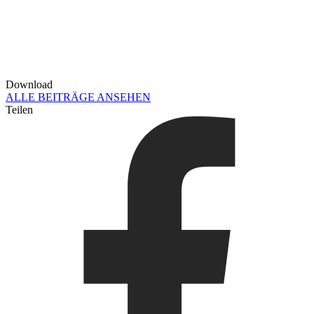
Download
ALLE BEITRÄGE ANSEHEN
Teilen