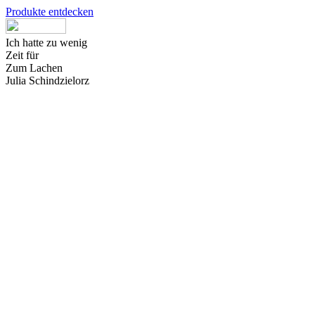
Produkte entdecken
Ich hatte zu wenig
Zeit für
Zum Lachen
Julia Schindzielorz