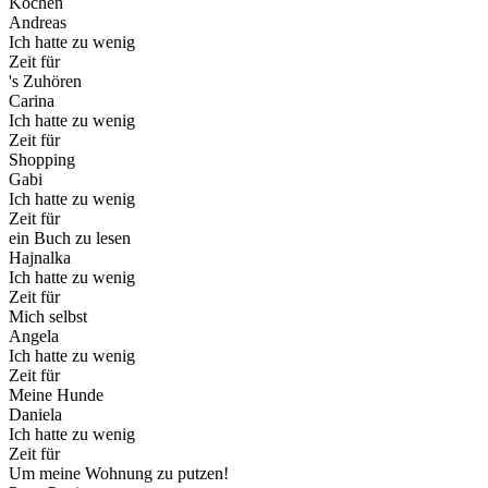
Kochen
Andreas
Ich hatte zu wenig
Zeit für
's Zuhören
Carina
Ich hatte zu wenig
Zeit für
Shopping
Gabi
Ich hatte zu wenig
Zeit für
ein Buch zu lesen
Hajnalka
Ich hatte zu wenig
Zeit für
Mich selbst
Angela
Ich hatte zu wenig
Zeit für
Meine Hunde
Daniela
Ich hatte zu wenig
Zeit für
Um meine Wohnung zu putzen!